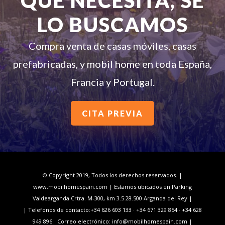
QUE NECESITA, SE
LO BUSCAMOS
Compra venta de casas móviles, casas
prefabricadas, y mobil home en toda España,
Francia y Portugal.
CITA PREVIA
© Copyright 2019, Todos los derechos reservados. |
www.mobilhomespain.com | Estamos ubicados en Parking
Valdearganda Crtra. M-300, km 3.5 28.500 Arganda del Rey |
| Telefonos de contacto:
+34 626 603 133
·
+34 671 329 854
· +34 628
949 896
| Correo electrónico: info@mobilhomespain.com |