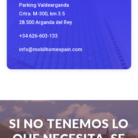
Parking Valdearganda
Crtra. M-300, km 3.5
28.500 Arganda del Rey
+34 626-603-133
info@mobilhomespain.com
SI NO TENEMOS LO