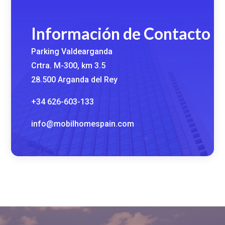
Información de Contacto
Parking Valdearganda
Crtra. M-300, km 3.5
28.500 Arganda del Rey
+34 626-603-133
info@mobilhomespain.com