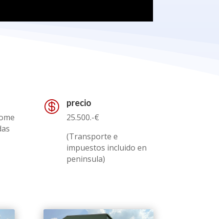
precio

home
25.500.-€
das
(Transporte e
impuestos incluido en
peninsula)