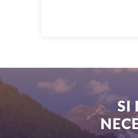
SI
NECE