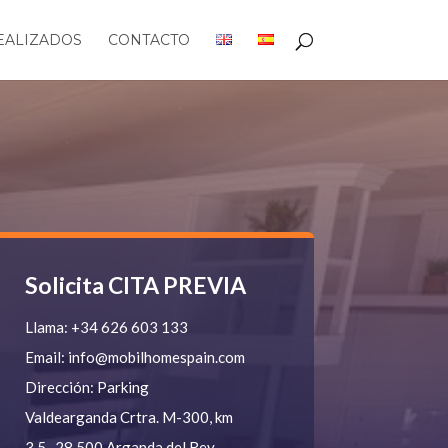
EALIZADOS
CONTACTO
Solicita CITA PREVIA
Llama:
+34 626 603 133
Email:
info@mobilhomespain.com
Dirección:
Parking
Valdearganda
Crtra. M-300, km
3.5.
28.500 Arganda del Rey