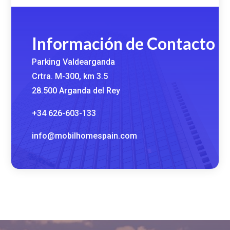
Información de Contacto
Parking Valdearganda
Crtra. M-300, km 3.5
28.500 Arganda del Rey
+34 626-603-133
info@mobilhomespain.com