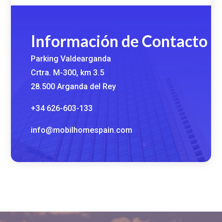
Información de Contacto
Parking Valdearganda
Crtra. M-300, km 3.5
28.500 Arganda del Rey
+34 626-603-133
info@mobilhomespain.com